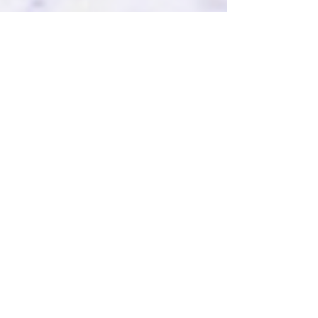
2022年11月23日
着物レンタル事業【着物のおべ
べ】を一部再開いたします。
コロナ禍、人の往来のなくなった京都で一旦休業