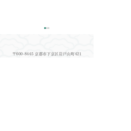
〒600-8445 京都市下京区岩戸山町421
TEL：075-708-3863
MAIL：
information@exseed-co.jp
着物レンタル事業を正式
「SDGs宣言書
宿泊施設
に再開しました👘
しました
​運営受託/運営代行業
M&A事業