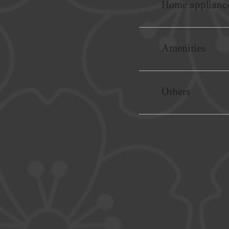
Home applianc
Amenities
Others