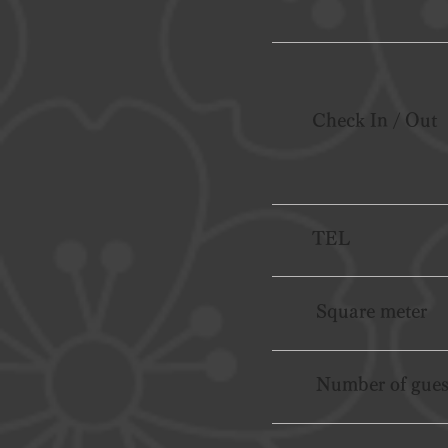
Check In / Out
TEL
Square meter
Number of gues