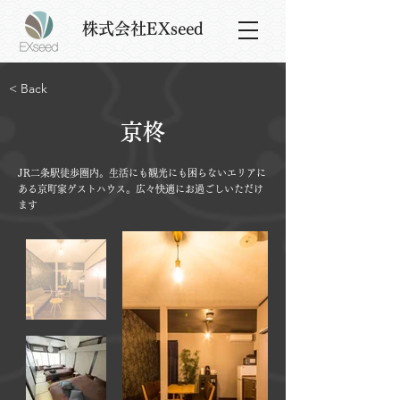
株式会社EXseed
< Back
京柊
JR二条駅徒歩圏内。生活にも観光にも困らないエリアに
ある京町家ゲストハウス。広々快適にお過ごしいただけ
ます