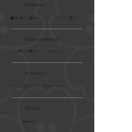
Bathroom
Home appliance
Amenities
Others