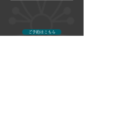
ご予約はこちら
Previous
Next
〒600-8445 京都市下京区岩戸山町421
TEL：075-708-3863
MAIL：
information@exseed-co.jp
宿泊施設
​運営受託/運営代行業