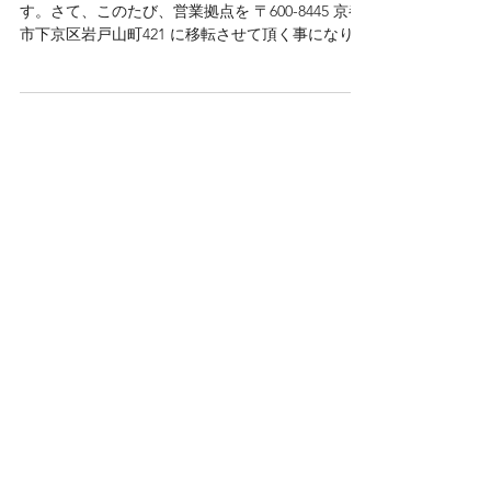
平素は格別のご高配を賜り厚く御礼申し上げま
す。さて、このたび、営業拠点を 〒600-8445 京都
市下京区岩戸山町421 に移転させて頂く事になりま
した。これを機に社員一同、気持ちを新たに、よ
り一層社業に専心する所存でございます。 今後と
も倍旧のお引き立てを賜りますようお